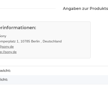
Angaben zur Produkts
erinformationen:
ony
mperplatz 1, 10785 Berlin , Deutschland
@sony.de
tp://sony.de
enschaft
wicht:
icht:
k ohne
KEM 450AAA Laufwerk oberteil
Sony Playsta
 3 PS3
Sony Playstation 3 PS3 Slim
Laufwerk ohn
t
gebraucht
Eratz
10,99 €
*
14