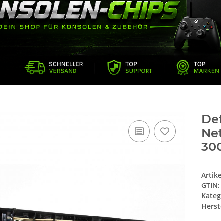
Def
Ne
30
Artik
GTIN:
Kateg
Herste