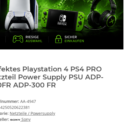
ektes Playstation 4 PS4 PRO
tzteil Power Supply PSU ADP-
0FR ADP-300 FR
elnummer:
AA-4947
4250520622381
orie:
Netzteile / Powersupply
ller:
Sony