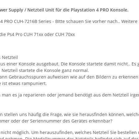
er Supply / Netzteil Unit für die Playstation 4 PRO Konsole.
S4 PRO CUH-7216B Series - BItte schauen Sie vorher nach.. Weitere
n die Ps4 Pro CUH 71xx oder CUH 70xx
 Netzteil
s einer Konsole ausgebaut. Die Konsole startete damit nicht.. Es 
Netzteil startete die Konsole ganz normal.
 kann Gebrauchsspuren aufweisen wie auf den Bildern zu erkennen 
 ist etwas rampuniert.
n man es ja reparieren oder jemand benötigt aus dem Netzteil irge
stellen uns häufig die Frage, wie sie herausfinden können, welches
mer oder der Seriennummer des Gerätes erkennbar?
s nicht möglich. Um herauszufinden, welches Netzteil Sie bestelle
nd nehmen. Die Modellnummer des Netzteils befindet sich auf der 