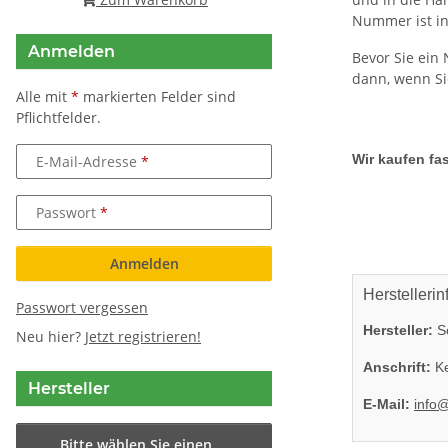
Nummer ist in
Anmelden
Bevor Sie ein 
dann, wenn Sie
Alle mit
*
markierten Felder sind
Pflichtfelder.
Wir kaufen fas
E-Mail-Adresse
Passwort
Anmelden
Herstellerin
Passwort vergessen
Hersteller:
So
Neu hier?
Jetzt registrieren!
Anschrift:
Ke
Hersteller
E-Mail:
info
Bitte wählen Sie einen