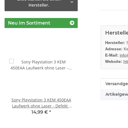
Hersteller.
Neu im Sortiment
Herstell
Hersteller:
S
Adresse:
Ke
E-Mail:
info
Website:
ht
Produkteig
Wert
Versandge
Artikelgew
Sony Playstation 3 KEM 450EAA
KEM 450AAA Laufwer
Laufwerk ohne Laser - Defekt -
Laser für Sony Playstation
Eratzteilspender
Slim gebrauch
14,99 €
*
14,99 €
*