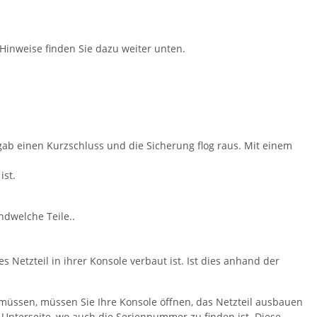
 Hinweise finden Sie dazu weiter unten.
gab einen Kurzschluss und die Sicherung flog raus. Mit einem
ist.
ndwelche Teile..
 Netzteil in ihrer Konsole verbaut ist. Ist dies anhand der
n müssen, müssen Sie Ihre Konsole öffnen, das Netzteil ausbauen
Unterseite, wo auch die Seriennummer zu finden ist. Diese