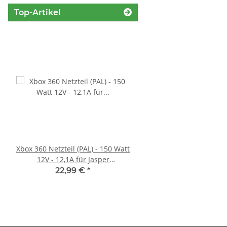
Top-Artikel
Xbox 360 Netzteil (PAL) - 150 Watt
Original Microsoft XBO
12V - 12,1A für Jasper
Netzteil 220V 135 Watt
Mainboards gebraucht
10.83A * gebrau
22,99 €
*
36,99 €
*