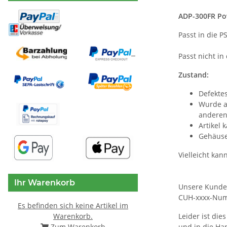
ADP-300FR Pow
Passt in die P
Passt nicht i
Zustand:
Defektes
Wurde au
anderen 
Artikel
Gehäuse
Vielleicht kan
Ihr Warenkorb
Unsere Kunden 
CUH-xxxx-Num
Es befinden sich keine Artikel im
Warenkorb.
Leider ist die
Zum Warenkorb
und in die Ha