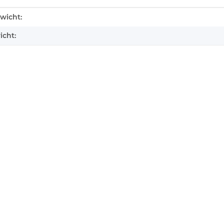
enschaft
wicht:
icht:
KEM KES
KEM 450AAA Laufwerk ohne
Schlitten
Laser für Sony Playstation 3 PS3
braucht
Slim gebraucht
14,99 €
*