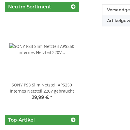
Neu im Sortiment
Produkteig
Wert
Versandge
Artikelgew
SONY PS3 Slim Netzteil APS250
Sony Playstation 3 
internes Netzteil 220V gebraucht
450EAA PS3 Laser mit 
Blu-Ray Laufwerk ge
29,99 €
*
32,99 €
*
Top-Artikel