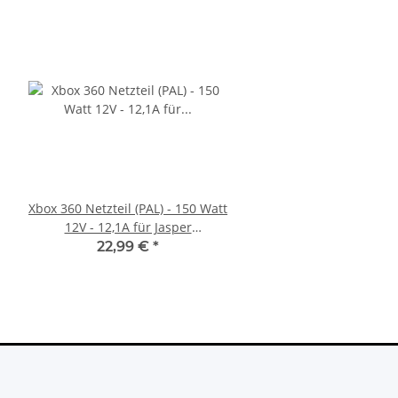
Xbox 360 Netzteil (PAL) - 150 Watt
Sony PlayStation 5 - Ps5
12V - 12,1A für Jasper
BlueRay Drive Edition
Mainboards gebraucht
CFI-1216A gebrau
22,99 €
*
388,99 €
*