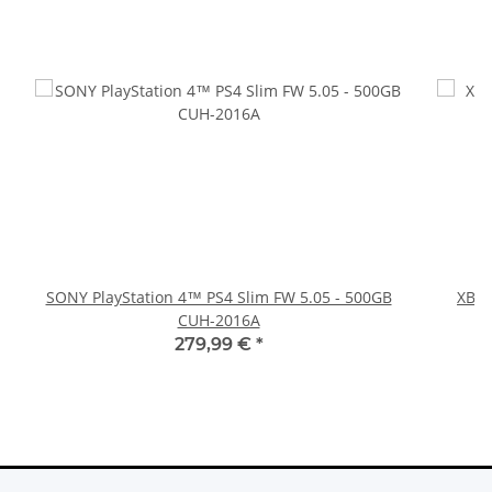
SONY PlayStation 4™ PS4 Slim FW 5.05 - 500GB
XBOX
CUH-2016A
279,99 €
*