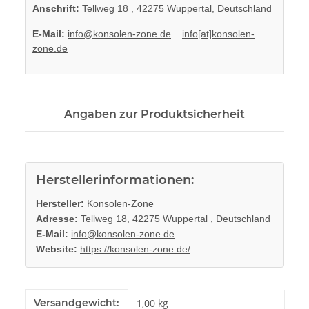
Anschrift:
Tellweg 18 , 42275 Wuppertal, Deutschland
E-Mail:
info@konsolen-zone.de
info[at]konsolen-
zone.de
Angaben zur Produktsicherheit
Herstellerinformationen:
Hersteller:
Konsolen-Zone
Adresse:
Tellweg 18, 42275 Wuppertal , Deutschland
E-Mail:
info@konsolen-zone.de
Website:
https://konsolen-zone.de/
Produkteigenschaft
Wert
Versandgewicht:
1,00 kg