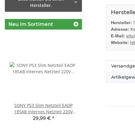
Hersteller.
Herstell
Hersteller:
S
Neu im Sortiment
Adresse:
Ke
E-Mail:
info
Website:
ht
Produkteig
Wert
Versandge
Artikelgew
SONY PS3 Slim Netzteil EADP
Sony Playstation 3 
185AB Internes Netzteil 220V
450EAA PS3 Schlitten o
gerbaucht
Blu-Ray Laufwerk
29,99 €
*
12,99 €
*