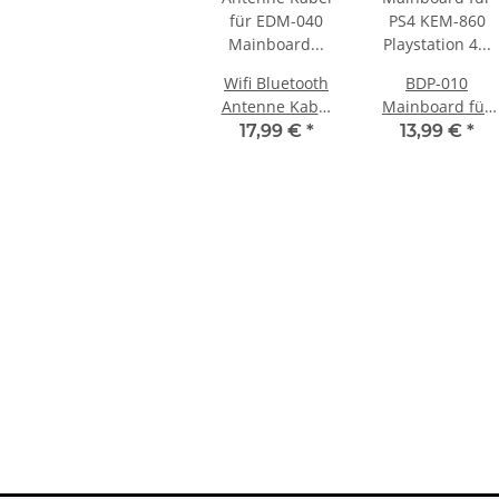
Wifi Bluetooth
BDP-010
Antenne Kabel
Mainboard für
für EDM-040
PS4 KEM-860
17,99 €
*
13,99 €
*
Mainboard für
Playstation 4
Sony PlayStation
Laufwerk -
5 Slim PS5 CFI-
gebraucht
2016x
teil für
SONY PlayStation 4™ PS4 Slim
ontroller
FW 6.72 CFW fähig - 500GB CUH-
2016A
233,99 €
*