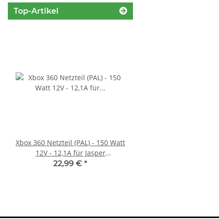
Top-Artikel
Xbox 360 Netzteil (PAL) - 150 Watt
Trigger Buttons Ersatz
12V - 12,1A für Jasper
Xbox One Elite Game C
Mainboards gebraucht
Silber
22,99 €
*
10,99 €
*