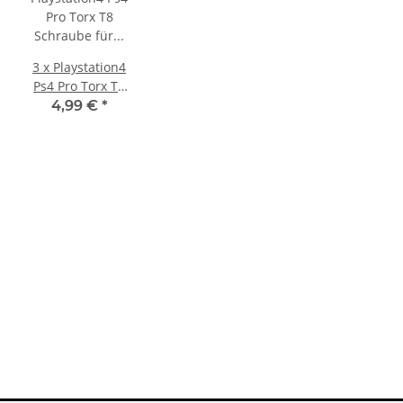
3 x Playstation4
Ps4 Pro Torx T8
Schraube für
4,99 €
*
CUH-7xx
Modelle