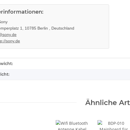
erinformationen:
ony
mperplatz 1, 10785 Berlin , Deutschland
@sony.de
tp://sony.de
enschaft
wicht:
icht:
Ähnliche Art
KEM KES
SONY PS3 Slim Netzteil EADP
hne Laser
220BB Internes Netzteil 220V
 320
gebraucht
29,99 €
*