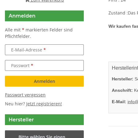
Zustand :Das F
Anmelden
Wir kaufen fas
Alle mit
*
markierten Felder sind
Pflichtfelder.
E-Mail-Adresse
Passwort
Herstellerin
Hersteller:
So
Anmelden
Anschrift:
Ke
Passwort vergessen
E-Mail:
info
Neu hier?
Jetzt registrieren!
Hersteller
Bitte wählen Sie einen