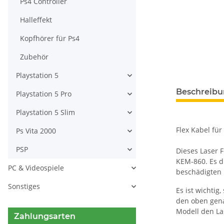
Ps4 Controller
Halleffekt
Kopfhörer für Ps4
Zubehör
Playstation 5
weitere Regis
Beschreib
Playstation 5 Pro
Playstation 5 Slim
Flex Kabel fü
Ps Vita 2000
PSP
Dieses Laser F
KEM-860. Es d
PC & Videospiele
beschädigten K
Sonstiges
Es ist wichtig
den oben gena
Modell den La
Zahlungsarten