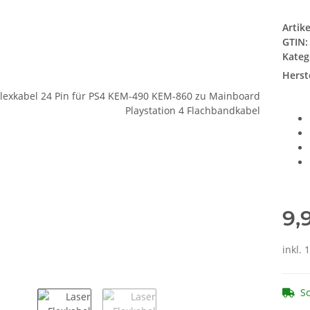
Artik
GTIN:
Kateg
Herste
9,
inkl. 
So