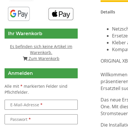
Detaills
Netzsch
Ihr Warenkorb
Ersetze
Kleber 
Es befinden sich keine Artikel im
Kompat
Warenkorb.
Zum Warenkorb
ORIGINAL XBO
Anmelden
Willkommen i
präsentieren
Alle mit
*
markierten Felder sind
Ersatzteil s
Pflichtfelder.
Das neue Ers
E-Mail-Adresse
One. Mit die
Stromsteueru
Passwort
Die Installa