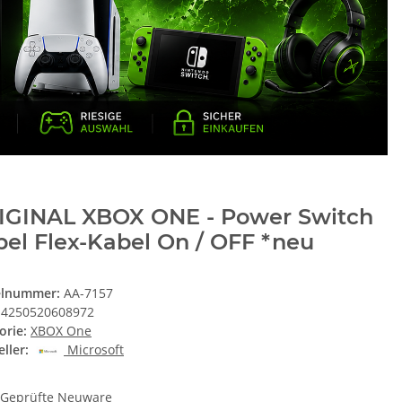
IGINAL XBOX ONE - Power Switch
el Flex-Kabel On / OFF *neu
elnummer:
AA-7157
4250520608972
orie:
XBOX One
ller:
Microsoft
Geprüfte Neuware