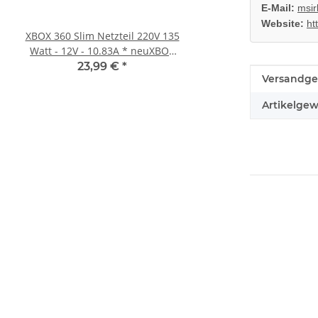
E-Mail:
msir
Website:
ht
XBOX 360 Slim Netzteil 220V 135
Trigger Buttons Ersatz
Watt - 12V - 10.83A * neuXBOX
Xbox One Elite Game C
360 Slim Netzteil
Silber
23,99 €
*
10,99 €
*
Produkteig
Wert
Versandge
Artikelgew