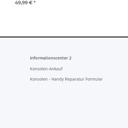
XBOX ONE -
49,99 €
*
Mainboard
Motherboard
X942570-001
Rev.A
Informationscenter 2
Konsolen-Ankauf
Konsolen - Handy Reparatur Formular