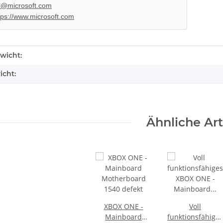
l@microsoft.com
tps://www.microsoft.com
teil für
SONY PlayStation 4™ PS4 Slim
XBOX 360 Slim
ontroller
FW 5.05 - 500GB CUH-2016A
Watt - 12V -
360 Sl
279,99 €
*
23
enschaft
wicht:
icht:
Ähnliche Art
XBOX ONE -
Voll
Mainboard
funktionsfähiges