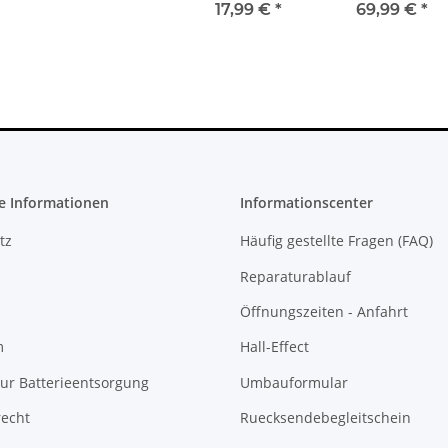
Motherboard
XBOX ONE -
17,99 €
*
69,99 €
*
1540 defekt
Mainboard
Motherboard
X940002-001
Rev.A
e Informationen
Informationscenter
tz
Häufig gestellte Fragen (FAQ)
Reparaturablauf
Öffnungszeiten - Anfahrt
m
Hall-Effect
ur Batterieentsorgung
Umbauformular
recht
Ruecksendebegleitschein