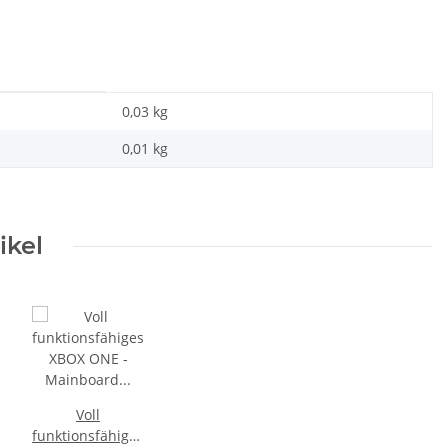
 Netzteil 220V 135
Trigger Buttons Ersatzteil für
SO
 10.83A * neuXBOX
Xbox One Elite Game Controller
F
im Netzteil
Silber
,99 €
*
10,99 €
*
0,03 kg
0,01
kg
ikel
Voll
funktionsfähiges