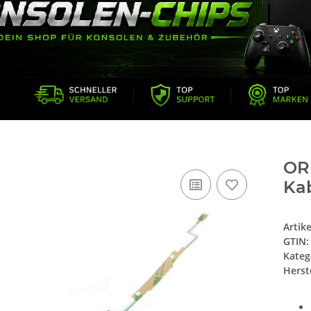
OR
Kab
Artik
GTIN:
Kateg
Herste