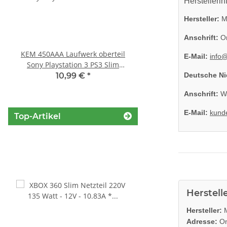
Herstellerin
Hersteller:
Mi
Anschrift:
On
KEM 450AAA Laufwerk oberteil
SONY PS3 Slim Netzte
E-Mail:
info
Sony Playstation 3 PS3 Slim
185AB Internes Netzt
gebraucht
gerbaucht
10,99 €
*
29,99 €
*
Deutsche Ni
Anschrift:
Wa
E-Mail:
kund
Top-Artikel
Herstell
Hersteller:
M
Adresse:
On