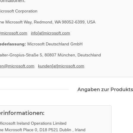
formationen:
crosoft Corporation
e Microsoft Way, Redmond, WA 98052-6399, USA
il EADP
Sony Playstation 3 KEM KES
KEM 450AAA 
@microsoft.com
info[at]microsoft.com
eil 220V
450EAA PS3 Schlitten ohne Laser
Sony Playstation
Blu-Ray Laufwerk 320
ge
12,99 €
*
10
ederlassung:
Microsoft Deutschland GmbH
lter-Gropius-Straße 5, 80807 München, Deutschland
en@microsoft.com
kunden[at]microsoft.com
Angaben zur Produkts
erinformationen:
icrosoft Ireland Operations Limited
e Microsoft Place 0, D18 P521 Dublin , Irland