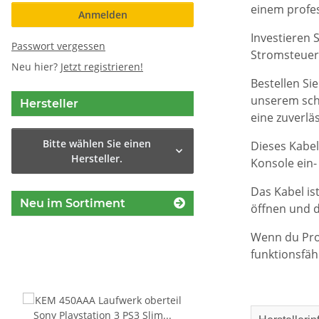
einem profes
Anmelden
Investieren 
Passwort vergessen
Stromsteueru
Neu hier?
Jetzt registrieren!
Bestellen Si
unserem schn
Hersteller
eine zuverlä
Bitte wählen Sie einen
Dieses Kabel
Hersteller.
Konsole ein-
Das Kabel is
Neu im Sortiment
öffnen und d
Wenn du Prob
funktionsfäh