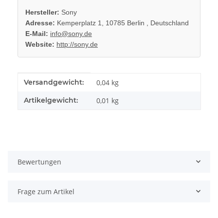
Hersteller:
Sony
Adresse:
Kemperplatz 1, 10785 Berlin , Deutschland
E-Mail:
info@sony.de
Website:
http://sony.de
Produkteigenschaft
Wert
Versandgewicht:
0,04 kg
Artikelgewicht:
0,01
kg
Bewertungen
Frage zum Artikel