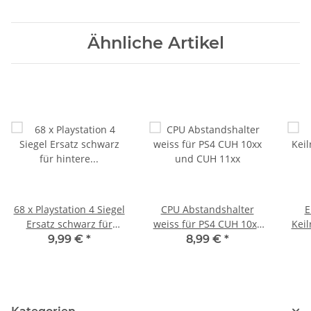
Ähnliche Artikel
68 x Playstation 4 Siegel
CPU Abstandshalter
E
Ersatz schwarz für
weiss für PS4 CUH 10xx
Keil
hintere Schrauben Phat
und CUH 11xx
P
9,99 €
*
8,99 €
*
Slim Pro
Pla