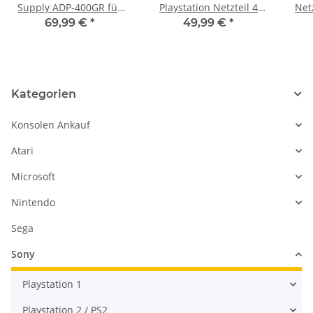
Supply ADP-400GR für
Playstation Netzteil 4
Net
Playstation 5 PS5 CFI-
Slim N15-160P1A Slim
300
69,99 €
*
49,99 €
*
2016 EDM-040
für CUH-2015A 4 Pin
Version neu
Kategorien
Konsolen Ankauf
Atari
Microsoft
Nintendo
Sega
Sony
Playstation 1
Playstation 2 / PS2