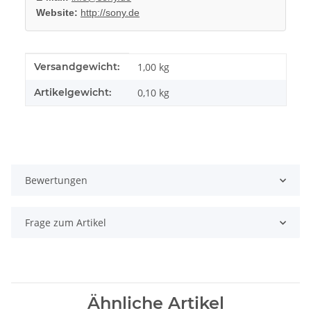
Website:
http://sony.de
Produkteigenschaft
Wert
Versandgewicht:
1,00 kg
Artikelgewicht:
0,10
kg
Bewertungen
Frage zum Artikel
Ähnliche Artikel