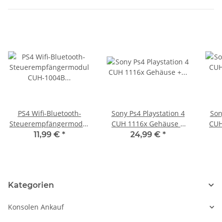
PS4 Wifi-Bluetooth-
Sony Ps4 Playstation 4
Son
Steuerempfängermodul
CUH 1116x Gehäuse +
CUH
CUH-1004B CUH-1116B
Mittelteil + Bleche
geb
11,99 €
*
24,99 €
*
Playstation4
schwarz gebraucht
Kategorien
Konsolen Ankauf