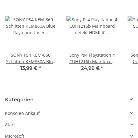
SONY PS4 KEM-860
Sony Ps4 Playstation 4
Son
Schlitten KEM860A Blue
CUH1216b Mainboard
CU
Ray ohne Laser KES-
defekt HDMI IC CHIP
13,99 €
*
24,99 €
*
860A KEM860 KEM-
860AA
Kategorien
Konsolen Ankauf
Atari
Microsoft