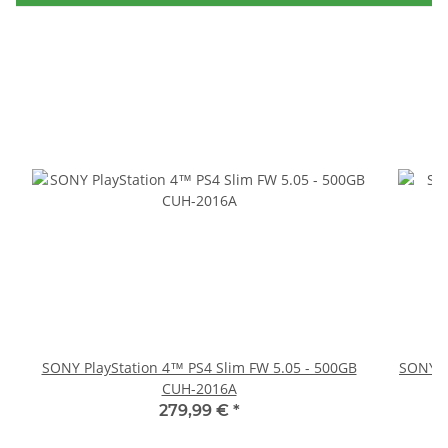
SONY PlayStation 4™ PS4 Slim FW 5.05 - 500GB
SONY P
CUH-2016A
279,99 €
*