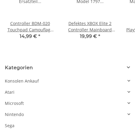
Controller BDM-020
Defektes XBOX Elite 2
Touchpad Camouflage
Controller Mainboard
Play
Ersatzteil für Sony
Model 1797 Stickdrift
Mai
14,99 €
*
19,99 €
*
Playstation 5 PS5
BD
DualSense
B
Kategorien
Konsolen Ankauf
Atari
Microsoft
Nintendo
Sega