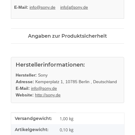
E-Mail:
info@sony.de
info[at]sony.de
Angaben zur Produktsicherheit
Herstellerinformationen:
Hersteller:
Sony
Adresse:
Kemperplatz 1, 10785 Berlin , Deutschland
E-Mail:
info@sony.de
Website:
http://sony.de
Produkteigenschaft
Wert
Versandgewicht:
1,00 kg
Artikelgewicht:
0,10
kg