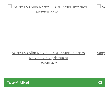
SONY PS3 Slim Netzteil EADP 220BB Internes
Sony P
Netzteil 220V gebraucht
S
29,99 €
*
Top-Artikel