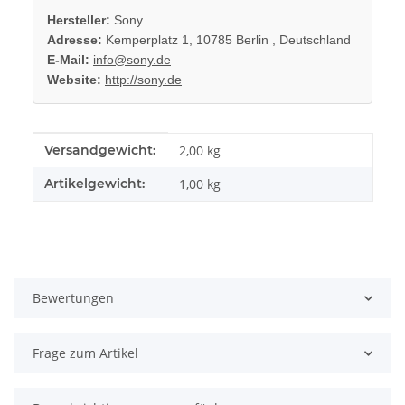
Hersteller:
Sony
Adresse:
Kemperplatz 1, 10785 Berlin , Deutschland
E-Mail:
info@sony.de
Website:
http://sony.de
Produkteigenschaft
Wert
Versandgewicht:
2,00 kg
Artikelgewicht:
1,00
kg
Bewertungen
Frage zum Artikel