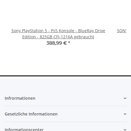
Sony PlayStation 5 - Ps5 Konsole - BlueRay Drive
SONY P
Edition - 825GB CFI-1216A gebraucht
388,99 €
*
Infrormationen
Gesetzliche Informationen
Informationscenter