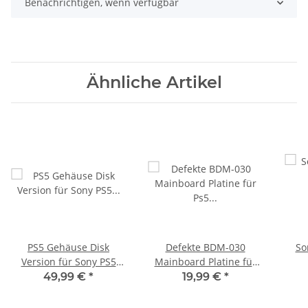
Benachrichtigen, wenn verfügbar
Ähnliche Artikel
PS5 Gehäuse Disk
Defekte BDM-030
So
Version für Sony PS5
Mainboard Platine für
PlayStation 5 CFI-1016A
Ps5 Playstation5
Lase
49,99 €
*
19,99 €
*
& B Schwarz gebraucht
Ersatzteil Controller
CE
Dualsense USB Port