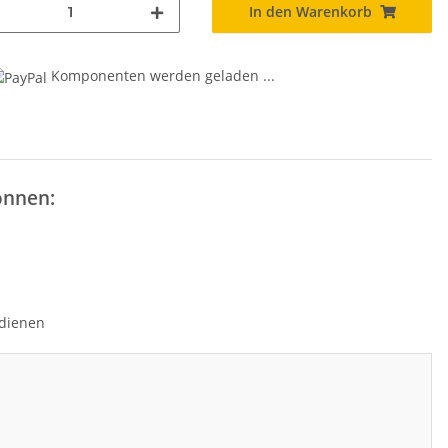
In den Warenkorb
g...
Komponenten werden geladen ...
önnen:
edienen