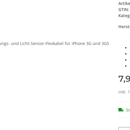
Artik
GTIN:
Kateg
Herste
7,
inkl. 
So