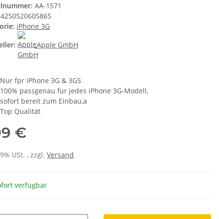
elnummer:
AA-1571
4250520605865
orie:
iPhone 3G
ller:
Apple GmbH
Nur fpr iPhone 3G & 3GS
100% passgenau für jedes iPhone 3G-Modell,
sofort bereit zum Einbau,a
Top Qualität
99 €
19% USt. , zzgl.
Versand
fort verfügbar