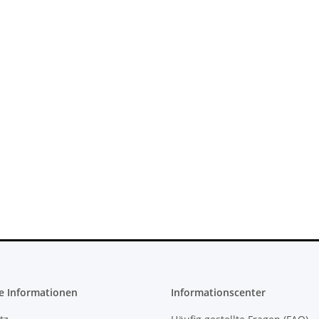
PS4 Slim
Original Microsoft XBOX 360 Slim
XBOX 360 Slim
H-2016A
Netzteil 220V 135 Watt - 12V -
Watt - 12V -
10.83A * gebraucht
360 Sl
36,99 €
*
23
e Informationen
Informationscenter