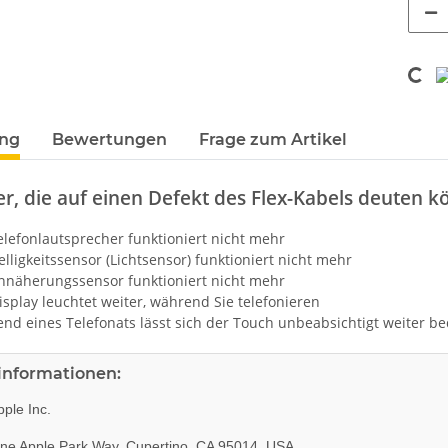
Loadin
ung
Bewertungen
Frage zum Artikel
er, die auf einen Defekt des Flex-Kabels deuten k
efonlautsprecher funktioniert nicht mehr
igkeitssensor (Lichtsensor) funktioniert nicht mehr
äherungssensor funktioniert nicht mehr
play leuchtet weiter, während Sie telefonieren
 eines Telefonats lässt sich der Touch unbeabsichtigt weiter b
rinformationen:
ple Inc.
e Apple Park Way, Cupertino, CA 95014, USA