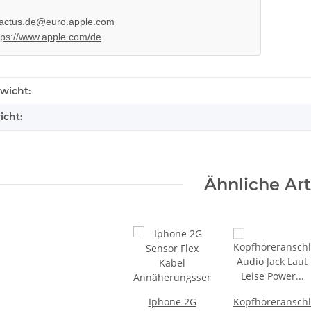
actus.de@euro.apple.com
tps://www.apple.com/de
enschaft
wicht:
icht:
Ähnliche Art
Iphone 2G
Kopfhöreransch