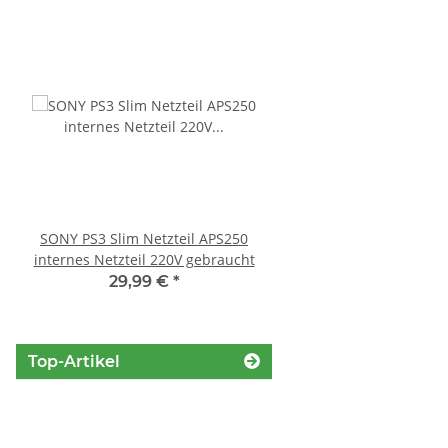
SONY PS3 Slim Netzteil APS250
Sony Playstation 3 
internes Netzteil 220V gebraucht
450EAA PS3 Schlitten o
Blu-Ray Laufwerk
29,99 €
*
12,99 €
*
Top-Artikel