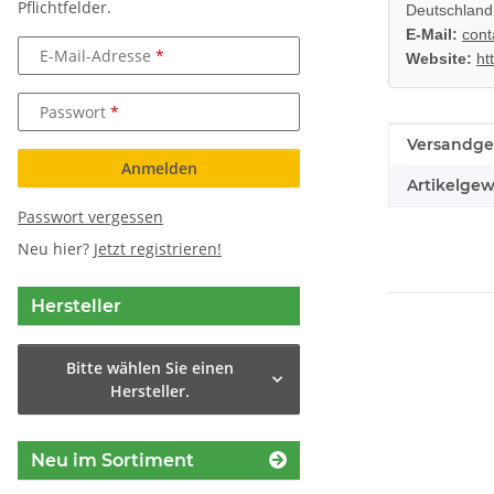
Pflichtfelder.
Deutschland
E-Mail:
cont
E-Mail-Adresse
Website:
ht
Passwort
Produkteig
Wert
Versandge
Anmelden
Artikelgew
Passwort vergessen
Neu hier?
Jetzt registrieren!
Hersteller
Bitte wählen Sie einen
Hersteller.
Neu im Sortiment