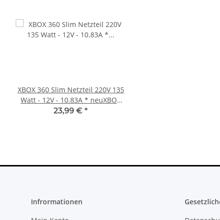
XBOX 360 Slim Netzteil 220V 135
SONY PlayStation 4™ 
Watt - 12V - 10.83A * neuXBOX
FW 5.05 - 500GB CU
360 Slim Netzteil
23,99 €
*
279,99 €
*
Infrormationen
Gesetzlich