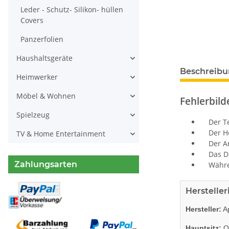
Leder - Schutz- Silikon- hüllen
Covers
Panzerfolien
Haushaltsgeräte
Beschreib
Heimwerker
Möbel & Wohnen
Fehlerbild
Spielzeug
Der Tel
Der Hell
TV & Home Entertainment
Der Ann
Das Dis
Zahlungsarten
Während
Herstelle
Hersteller:
Ap
Hauptsitz:
On