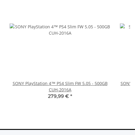
SONY PlayStation 4™ PS4 Slim FW 5.05 - 500GB
SONY P
CUH-2016A
279,99 €
*