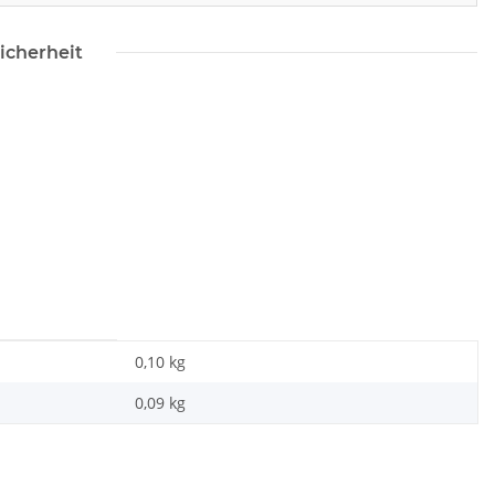
 * gebraucht
360 Slim Netzteil
,99 €
*
23,99 €
*
icherheit
0,10 kg
0,09
kg