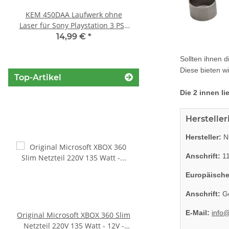
KEM 450DAA Laufwerk ohne
KEM 450AAA Laufwerk 
Laser für Sony Playstation 3 PS3
Sony Playstation 3 PS3 Slim
Slim
gebraucht
14,99 €
*
10,99 €
*
Sollten ihnen 
Diese bieten wi
Top-Artikel
Die 2 innen l
Herstelle
Hersteller:
Ni
Anschrift:
11
Europäische
Anschrift:
Go
E-Mail:
info
Original Microsoft XBOX 360 Slim
XBOX 360 Slim Netzteil
Netzteil 220V 135 Watt - 12V -
Watt - 12V - 10.83A *