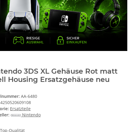
ntendo 3DS XL Gehäuse Rot matt
ll Housing Ersatzgehäuse neu
elnummer:
AA-6480
4250520609108
orie:
Ersatzteile
ller:
Nintendo
Top-Qualität