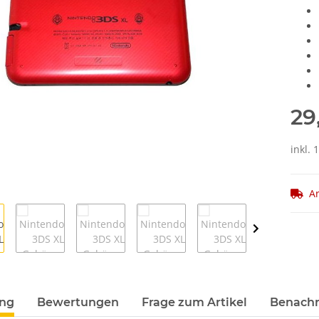
29
inkl. 
Ar
ung
Bewertungen
Frage zum Artikel
Benachr