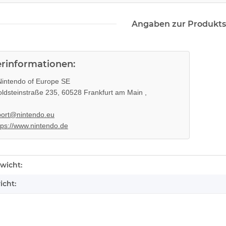
il
2016A
10.83A
233,99 €
*
36
Angaben zur Produkts
erinformationen:
intendo of Europe SE
ldsteinstraße 235, 60528 Frankfurt am Main ,
ort@nintendo.eu
tps://www.nintendo.de
enschaft
wicht:
icht: