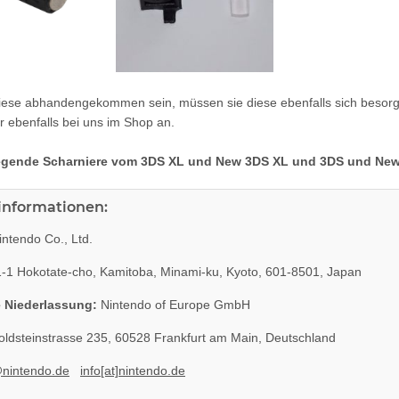
oberteil
SONY PS3 Slim Netzteil EADP
KEM 450DA
220BB Internes Netzteil 220V
Laser für Sony 
gebraucht
29,99 €
*
14
diese abhandengekommen sein, müssen sie diese ebenfalls sich besorg
r ebenfalls bei uns im Shop an.
iegende Scharniere vom 3DS XL und New 3DS XL und 3DS und New 
rinformationen:
ntendo Co., Ltd.
-1 Hokotate-cho, Kamitoba, Minami-ku, Kyoto, 601-8501, Japan
 Niederlassung:
Nintendo of Europe GmbH
ldsteinstrasse 235, 60528 Frankfurt am Main, Deutschland
@nintendo.de
info[at]nintendo.de
 220V 135
SONY PlayStation 4™ PS4 Slim
Original Micr
 neuXBOX
FW 6.72 CFW fähig - 500GB CUH-
Netzteil 220