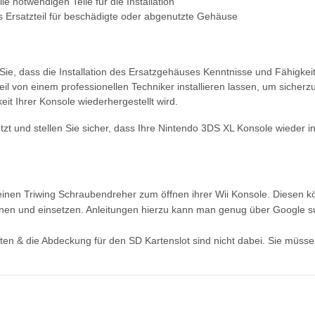
lle notwendigen Teile für die Installation
s Ersatzteil für beschädigte oder abgenutzte Gehäuse
Sie, dass die Installation des Ersatzgehäuses Kenntnisse und Fähigkeit
eil von einem professionellen Techniker installieren lassen, um sicherz
eit Ihrer Konsole wiederhergestellt wird.
jetzt und stellen Sie sicher, dass Ihre Nintendo 3DS XL Konsole wiede
einen Triwing Schraubendreher zum öffnen ihrer Wii Konsole. Diesen 
nen und einsetzen. Anleitungen hierzu kann man genug über Google su
sten & die Abdeckung für den SD Kartenslot sind nicht dabei. Sie müss