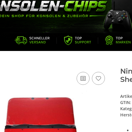
Ni
She
Artik
GTIN:
Kateg
Herste