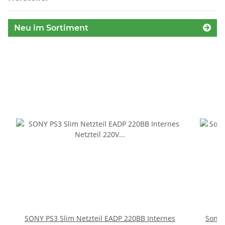
Neu im Sortiment
SONY PS3 Slim Netzteil EADP 220BB Internes
Sony 