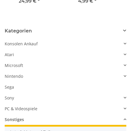
Sensor Flex Kabel Light
Opening Tool für Apple
Sche
24,99 €
*
4,99 €
*
Sensor Cable
Iphone 7 und alle
älteren Iphones
Kategorien
Konsolen Ankauf
Atari
Microsoft
Nintendo
Sega
Sony
PC & Videospiele
Sonstiges