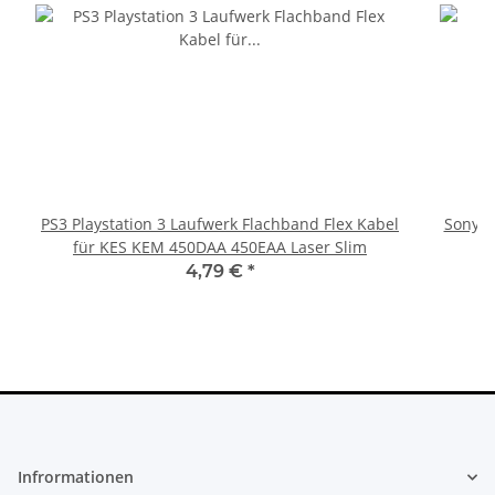
PS3 Playstation 3 Laufwerk Flachband Flex Kabel
Sony Pl
für KES KEM 450DAA 450EAA Laser Slim
4,79 €
*
Infrormationen