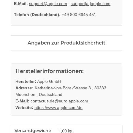
E-Mail:
support@apple.com
support[at]apple.com
Telefon (Deutschland):
+49 800 6645 451
Angaben zur Produktsicherheit
Herstellerinformationen:
Hersteller:
Apple GmbH
Adresse:
Katharina-von-Bora-Strasse 3 , 80333
Muenchen , Deutschland
E-Mail:
contactus.de@euro.apple.com
Website:
https://www.apple.com/de
Produkteigenschaft
Wert
Versandgewicht:
1,00 kg