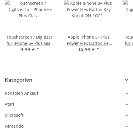
Touchscreen / Digitizer
Apple iPhone 8+ Plus
Touc
für iPhone 6+ Plus Glas
Power Flex Button Key
für 
Scheibe Front weiss
Knopf ON / OFF Volume
Sch
9,99 €
*
14,99 €
*
white Ohne LCD
Mute Schalter
Kategorien
Konsolen Ankauf
Atari
Microsoft
Nintendo