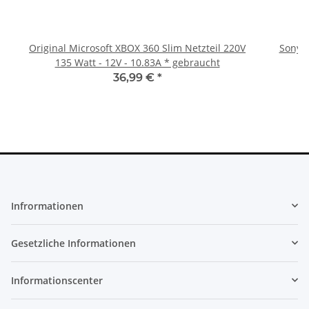
Original Microsoft XBOX 360 Slim Netzteil 220V
Sony P
135 Watt - 12V - 10.83A * gebraucht
36,99 €
*
Infrormationen
Gesetzliche Informationen
Informationscenter