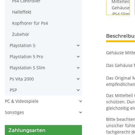
Ps4 Controller
Halleffekt
Kopfhörer für Ps4
Zubehör
Beschreib
Playstation 5
Gehäuse Mitte
Playstation 5 Pro
Das Gehäuse f
Playstation 5 Slim
Das Original M
Ps Vita 2000
empfindlichen 
PSP
Das Mitteltei
PC & Videospiele
schützen. Durc
gleichzeitig 
Sonstiges
Bitte beachten
unsicher fühl
Zahlungsarten
fachgerecht d