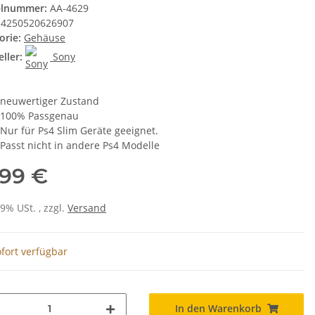
elnummer:
AA-4629
4250520626907
orie:
Gehäuse
ller:
Sony
neuwertiger Zustand
100% Passgenau
Nur für Ps4 Slim Geräte geeignet.
Passt nicht in andere Ps4 Modelle
,99 €
19% USt. , zzgl.
Versand
fort verfügbar
In den Warenkorb