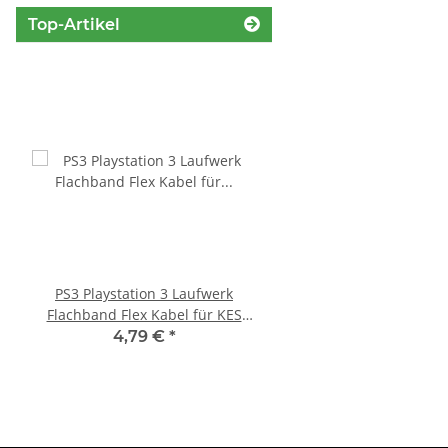
Top-Artikel
PS3 Playstation 3 Laufwerk
Sony PlayStation 5 - Ps5
Flachband Flex Kabel für KES
Digital Edition- 825GB 
KEM 450DAA 450EAA Laser Slim
gebraucht
4,79 €
*
395,00 €
*