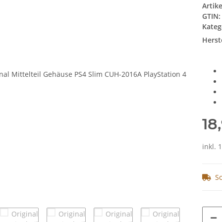
Artik
GTIN:
Kateg
Herste
18
inkl. 
So