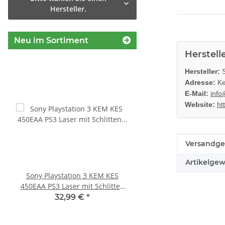
Hersteller.
Neu im Sortiment
Herstell
Hersteller:
S
Adresse:
Ke
E-Mail:
info
Website:
ht
Produkteig
Wert
Versandge
Artikelgew
Sony Playstation 3 KEM KES
Sony Playstation 3 
450EAA PS3 Laser mit Schlitten
450EAA PS3 Schlitten o
Blu-Ray Laufwerk gebraucht
Blu-Ray Laufwerk
32,99 €
*
12,99 €
*